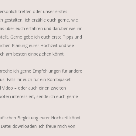
rsönlich t
reffen oder
unser
erstes
ch
gestalten
. Ich erzähle euch gerne
,
wie
as über euch erfahren und darüber wie ihr
tellt. Gerne gebe ich euch erste Tipps und
tlichen Planung eurer Hochzeit und wie
sch am besten einbeziehen könnt.
reche ich gerne Empfehlungen für andere
us. Falls ihr euch für ein Kombipaket –
d Video –
oder auch einen zweiten
ooter)
interessiert,
sende ich euch gerne
grafischen Begleitung eurer Hochzeit könnt
F Datei downloaden. Ich freue mich von