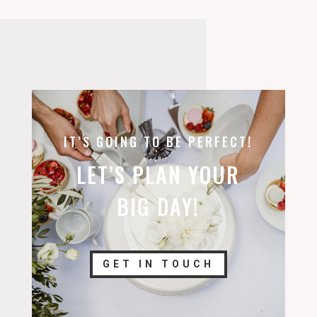
IT’S GOING TO BE PERFECT!
LET’S PLAN YOUR
BIG DAY!
GET IN TOUCH